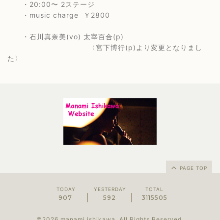
・20:00〜 2ステージ
・music charge ￥2800
・石川真奈美(vo) 太宰百合(p)
〈宮下博行(p)より変更となりまし
た〉
PAGE TOP
TODAY
YESTERDAY
TOTAL
907
592
3115505
©2026
manami ishikawa
. All Rights Reserved.