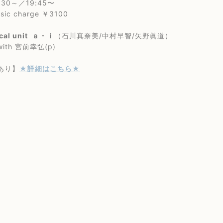
0～／19:45〜
 charge ￥3100
cal unit ａ・ｉ
（石川真奈美/中村早智/矢野眞道）
 宮前幸弘(p)
あり】
★
詳細はこちら★