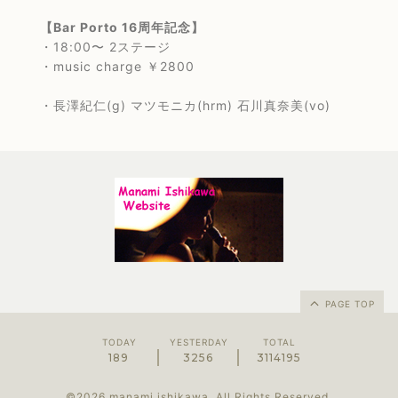
【Bar Porto 16周年記念】
・18:00〜 2ステージ
・music charge ￥2800
・長澤紀仁(g) マツモニカ(hrm) 石川真奈美(vo)
PAGE TOP
TODAY
YESTERDAY
TOTAL
189
3256
3114195
©2026
manami ishikawa
. All Rights Reserved.