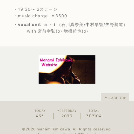
・19:30〜 2ステージ
・music charge ￥3500
・
vocal unit ａ・ｉ
（石川真奈美/中村早智/矢野眞道）
with 宮前幸弘(p) 増根哲也(b)
PAGE TOP
TODAY
YESTERDAY
TOTAL
433
2073
3117104
©2026
manami ishikawa
. All Rights Reserved.