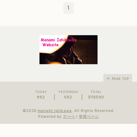
1
PAGE TOP
TODAY
YESTERDAY
TOTAL
992
592
3115590
©2026
manami ishikawa
. All Rights Reserved.
Powered by
グーペ
/
管理ページ