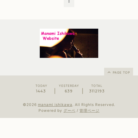
1
PAGE TOP
TODAY
YESTERDAY
TOTAL
1443
639
3112193
©2026
manami ishikawa
. All Rights Reserved.
Powered by
グーペ
/
管理ページ