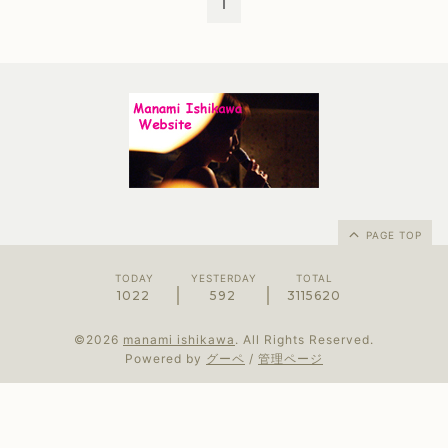
1
PAGE TOP
TODAY
YESTERDAY
TOTAL
1022
592
3115620
©2026
manami ishikawa
. All Rights Reserved.
Powered by
グーペ
/
管理ページ