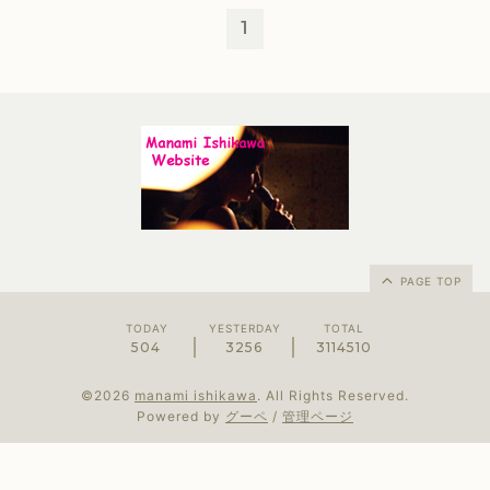
1
PAGE TOP
TODAY
YESTERDAY
TOTAL
504
3256
3114510
©2026
manami ishikawa
. All Rights Reserved.
Powered by
グーペ
/
管理ページ