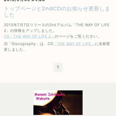
トップページと2ndCDのお知らせ更新しま
した
2015年7月7日リリースの2ndアルバム「THE WAY OF LIFE
2」の情報をアップしました。
CD「THE WAY OF LIFE 2」
のページをご覧ください。
旧「Discography」は、CD
「THE WAY OF LIFE」
に名称変
更しました。
1