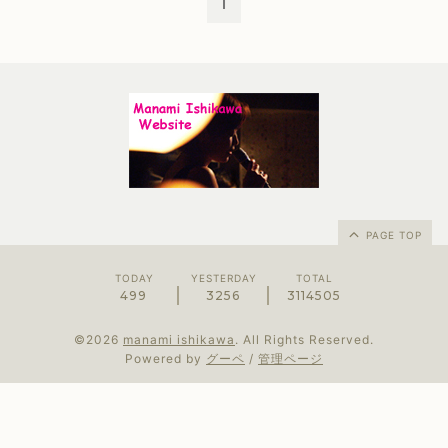
1
PAGE TOP
TODAY
YESTERDAY
TOTAL
499
3256
3114505
©2026
manami ishikawa
. All Rights Reserved.
Powered by
グーペ
/
管理ページ