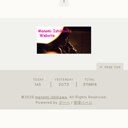
1
PAGE TOP
TODAY
YESTERDAY
TOTAL
145
2073
3116816
©2026
manami ishikawa
. All Rights Reserved.
Powered by
グーペ
/
管理ページ