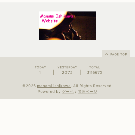
PAGE TOP
TODAY
YESTERDAY
TOTAL
1
2073
3116672
©2026
manami ishikawa
. All Rights Reserved.
Powered by
グーペ
/
管理ページ