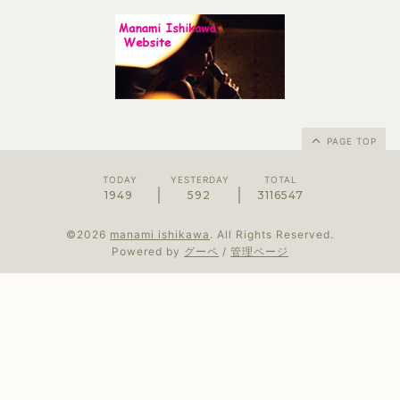
PAGE TOP
TODAY
YESTERDAY
TOTAL
1949
592
3116547
©2026
manami ishikawa
. All Rights Reserved.
Powered by
グーペ
/
管理ページ