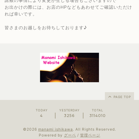
諸般の事情により変更が生じる場合もございますので
お出かけの際には、お店のHPなどもあわせてご確認いただけ
れば幸いです。
皆さまのお越しをお待ちしております♪
PAGE TOP
TODAY
YESTERDAY
TOTAL
4
3256
3114010
©2026
manami ishikawa
. All Rights Reserved.
Powered by
グーペ
/
管理ページ