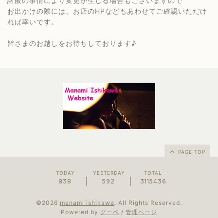
諸般の事情により変更が生じる場合もございますので
お出かけの際には、お店のHPなどもあわせてご確認いただけ
れば幸いです。
皆さまのお越しをお待ちしております♪
PAGE TOP
TODAY
YESTERDAY
TOTAL
838
592
3115436
©2026
manami ishikawa
. All Rights Reserved.
Powered by
グーペ
/
管理ページ