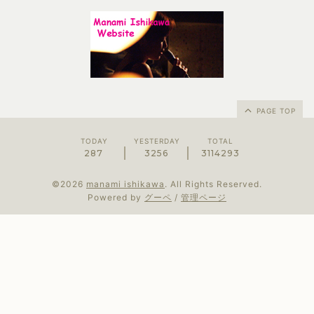
PAGE TOP
TODAY
YESTERDAY
TOTAL
287
3256
3114293
©2026
manami ishikawa
. All Rights Reserved.
Powered by
グーペ
/
管理ページ